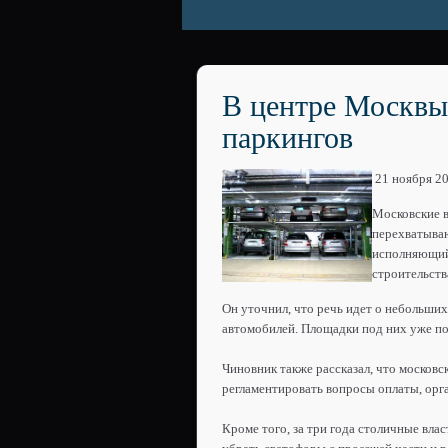
В центре Москвы
паркингов
21 ноября 2
Московские в
перехватываю
исполняющий
строительств
Он уточнил, что речь идет о небольших
автомобилей. Площадки под них уже п
Чиновник также рассказал, что московс
регламентировать вопросы оплаты, орга
Кроме того, за три года столичные вла