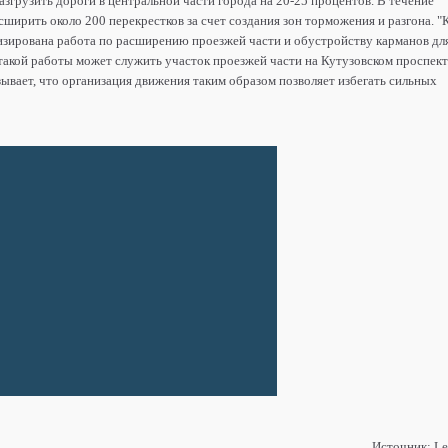
азгрузить дороги в центральной части города на 20-25 процентов. В течение
ширить около 200 перекрестков за счет создания зон торможения и разгона. "
изирована работа по расширению проезжей части и обустройству карманов дл
акой работы может служить участок проезжей части на Кутузовском проспект
ывает, что организация движения таким образом позволяет избегать сильных
Источник: Le