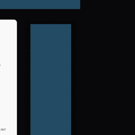
х
олит