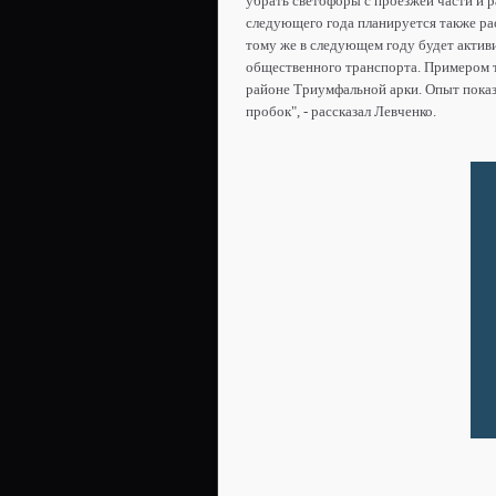
убрать светофоры с проезжей части и р
следующего года планируется также рас
тому же в следующем году будет актив
общественного транспорта. Примером т
районе Триумфальной арки. Опыт показ
пробок", - рассказал Левченко.