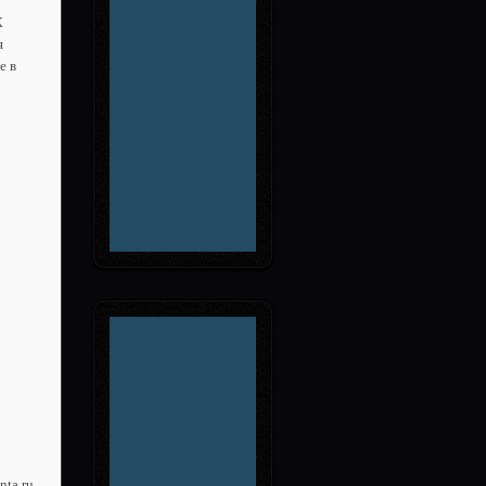
К
я
е в
nta.ru