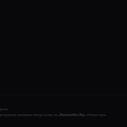
щены.
атериалов активная гиперссылка на
«RussianDor.Ru»
обязательна.