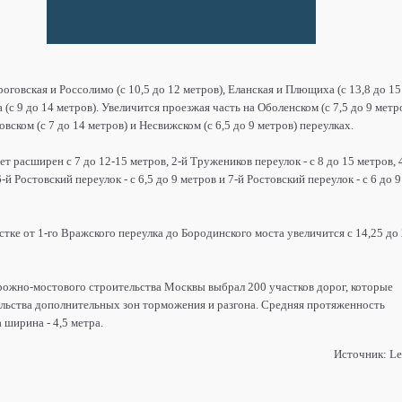
говская и Россолимо (с 10,5 до 12 метров), Еланская и Плющиха (с 13,8 до 15
 (с 9 до 14 метров). Увеличится проезжая часть на Оболенском (с 7,5 до 9 метро
овском (с 7 до 14 метров) и Несвижском (с 6,5 до 9 метров) переулках.
т расширен с 7 до 12-15 метров, 2-й Тружеников переулок - с 8 до 15 метров, 
6-й Ростовский переулок - с 6,5 до 9 метров и 7-й Ростовский переулок - с 6 до 9
ке от 1-го Вражского переулка до Бородинского моста увеличится с 14,25 до 
рожно-мостового строительства Москвы выбрал 200 участков дорог, которые
ельства дополнительных зон торможения и разгона. Средняя протяженность
 ширина - 4,5 метра.
Источник: Le