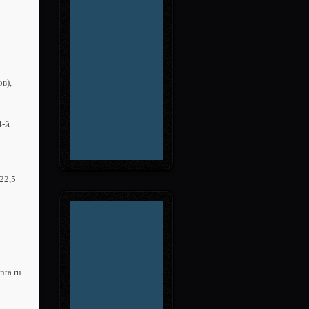
в),
4-й
22,5
nta.ru