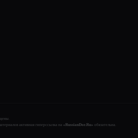
щены.
атериалов активная гиперссылка на
«RussianDor.Ru»
обязательна.