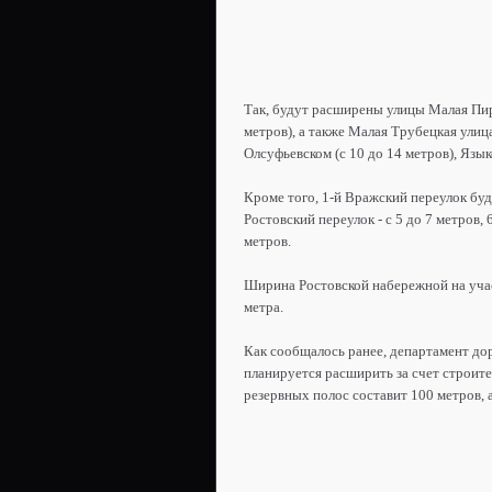
Так, будут расширены улицы Малая Пиро
метров), а также Малая Трубецкая улица
Олсуфьевском (с 10 до 14 метров), Язык
Кроме того, 1-й Вражский переулок буде
Ростовский переулок - с 5 до 7 метров, 
метров.
Ширина Ростовской набережной на участ
метра.
Как сообщалось ранее, департамент до
планируется расширить за счет строит
резервных полос составит 100 метров, а