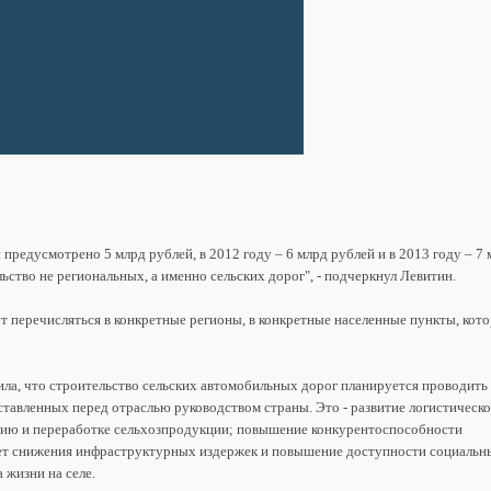
и предусмотрено 5 млрд рублей, в 2012 году – 6 млрд рублей и в 2013 году – 7
ьство не региональных, а именно сельских дорог", - подчеркнул Левитин.
ут перечисляться в конкретные регионы, в конкретные населенные пункты, кот
ла, что строительство сельских автомобильных дорог планируется проводить
ставленных перед отраслью руководством страны. Это - развитие логистическ
ию и переработке сельхозпродукции; повышение конкурентоспособности
чет снижения инфраструктурных издержек и повышение доступности социальн
а жизни на селе.