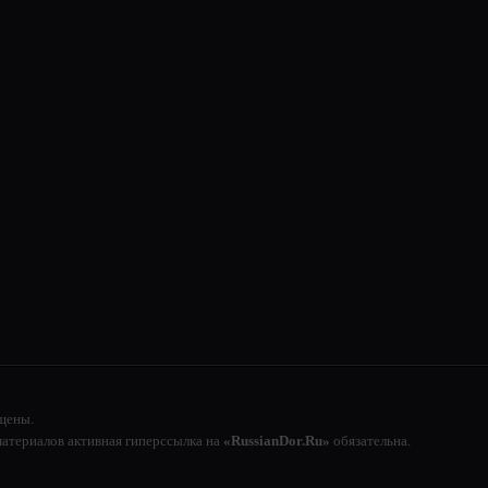
щены.
атериалов активная гиперссылка на
«RussianDor.Ru»
обязательна.