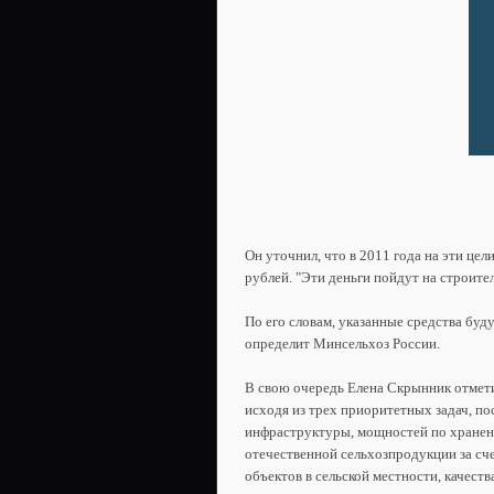
Он уточнил, что в 2011 года на эти цел
рублей. "Эти деньги пойдут на строител
По его словам, указанные средства буд
определит Минсельхоз России.
В свою очередь Елена Скрынник отмети
исходя из трех приоритетных задач, по
инфраструктуры, мощностей по хранен
отечественной сельхозпродукции за с
объектов в сельской местности, качеств