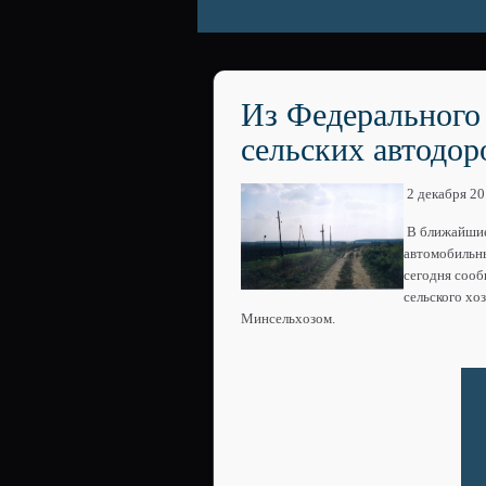
Из Федерального
сельских автодор
2 декабря 2
В ближайшие 
автомобильны
сегодня сооб
сельского хо
Минсельхозом.