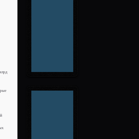
 млрд
орые
ой
ых