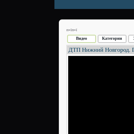
п»їп»ї
Видео
Категории
ДТП Нижний Новгород. Г