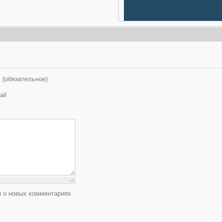
">
Даже испугаться не успел
 (обязательное)
3293 Просмотров
ail
Вот это взаимопомощь,
удивили!!!
2613 Просмотров
ДТП. Видеорегитратор.
Подстава на дороге
3770 Просмотров
 о новых комментариях