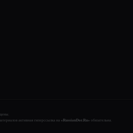
щены.
атериалов активная гиперссылка на
«RussianDor.Ru»
обязательна.