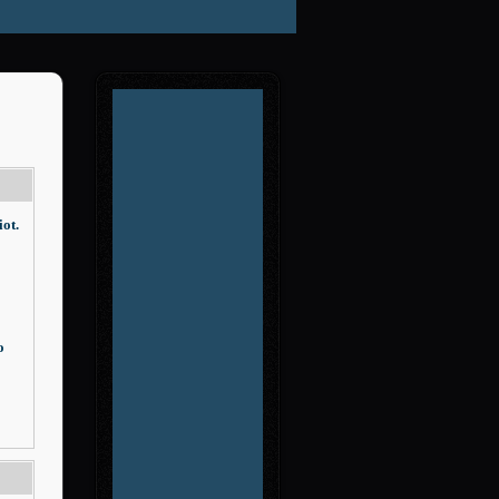
ot.
o