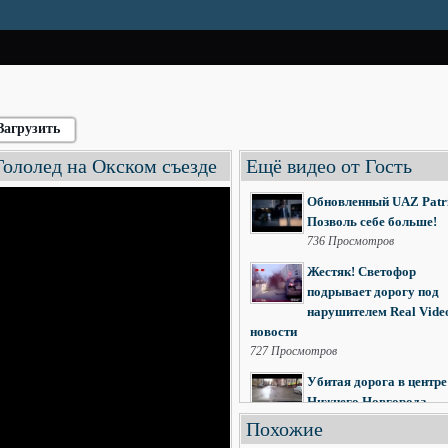
Загрузить
ололед на Окском съезде
Ещё видео от Гость
Обновленный UAZ Patri
Позволь себе больше!
736 Просмотров
Жестяк! Светофор
подрывает дорогу под
нарушителем Real Vide
новости
727 Просмотров
Убитая дорога в центре
Нижнего Новгорода
2203 Просмотров
Похожие